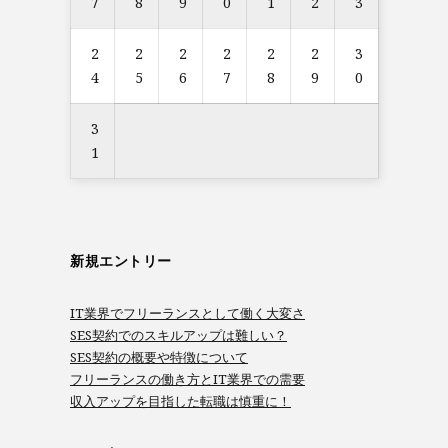
7
8
9
0
1
2
3
2
2
2
2
2
2
3
4
5
6
7
8
9
0
3
1
新規エントリー
IT業界でフリーランスとして働く大変さ
SES契約でのスキルアップは難しい？
SES契約の概要や特徴について
フリーランスの働き方とIT業界での需要
収入アップを目指した転職は慎重に！